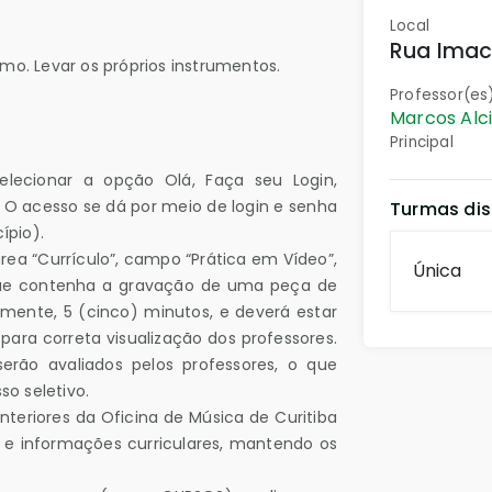
Local
Rua Imac
mo. Levar os próprios instrumentos.
Professor(es
Marcos Alci
Principal
selecionar a opção Olá, Faça seu Login,
a. O acesso se dá por meio de login e senha
Turmas dis
ípio).
ea “Currículo”, campo “Prática em Vídeo”,
Única
ue contenha a gravação de uma peça de
amente, 5 (cinco) minutos, e deverá estar
 para correta visualização dos professores.
erão avaliados pelos professores, o que
o seletivo.
nteriores da Oficina de Música de Curitiba
s e informações curriculares, mantendo os