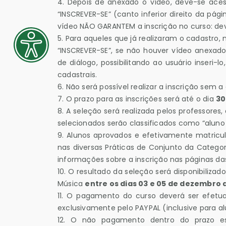
4.
Depois de anexado o vídeo, deve-se ace
“INSCREVER-SE” (canto inferior direito da pá
vídeo NÃO GARANTEM a inscrição no curso: dev
5.
Para aqueles que já realizaram o cadastro,
“INSCREVER-SE”, se não houver vídeo anexado
de diálogo, possibilitando ao usuário inseri
cadastrais.
6.
Não será possível realizar a inscrição sem 
7.
O prazo para as inscrições será até o dia
30
8.
A seleção será realizada pelos professores, a
selecionados serão classificados como “aluno 
9.
Alunos aprovados e efetivamente matricula
nas diversas Práticas de Conjunto da Categori
informações sobre a inscrição nas páginas das
10.
O resultado da seleção será disponibilizad
Música
entre os dias 03 e 05 de dezembro 
11.
O pagamento do curso deverá ser efet
exclusivamente pelo PAYPAL (inclusive para al
12.
O não pagamento dentro do prazo est