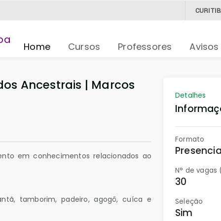
CURITI
Home
Cursos
Professores
Avisos
os Ancestrais | Marcos
Detalhes
Informaç
Formato
Presencia
ento em conhecimentos relacionados ao
N° de vagas 
30
antã, tamborim, padeiro, agogô, cuíca e
Seleção
Sim