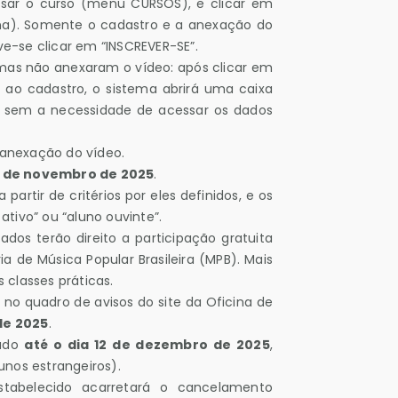
ssar o curso (menu CURSOS), e clicar em
gina). Somente o cadastro e a anexação do
e-se clicar em “INSCREVER-SE”.
 mas não anexaram o vídeo: após clicar em
 ao cadastro, o sistema abrirá uma caixa
-lo, sem a necessidade de acessar os dados
a anexação do vídeo.
 de novembro de 2025
.
 partir de critérios por eles definidos, e os
ativo” ou “aluno ouvinte”.
dos terão direito a participação gratuita
a de Música Popular Brasileira (MPB). Mais
 classes práticas.
o no quadro de avisos do site da Oficina de
de 2025
.
uado
até o dia 12 de dezembro de 2025
,
unos estrangeiros).
abelecido acarretará o cancelamento